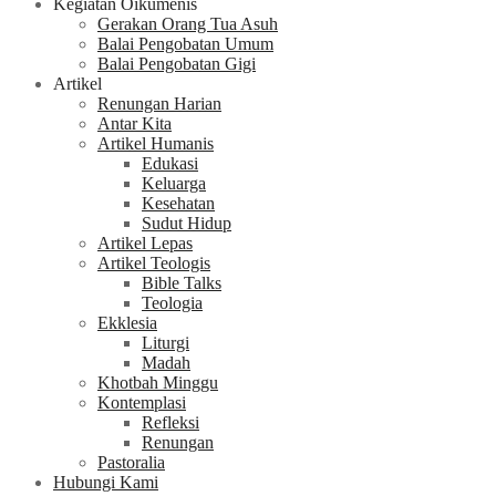
Kegiatan Oikumenis
Gerakan Orang Tua Asuh
Balai Pengobatan Umum
Balai Pengobatan Gigi
Artikel
Renungan Harian
Antar Kita
Artikel Humanis
Edukasi
Keluarga
Kesehatan
Sudut Hidup
Artikel Lepas
Artikel Teologis
Bible Talks
Teologia
Ekklesia
Liturgi
Madah
Khotbah Minggu
Kontemplasi
Refleksi
Renungan
Pastoralia
Hubungi Kami