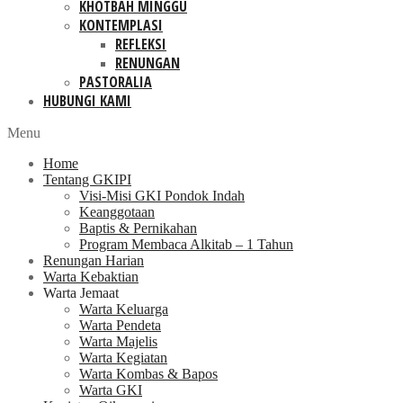
KHOTBAH MINGGU
KONTEMPLASI
REFLEKSI
RENUNGAN
PASTORALIA
HUBUNGI KAMI
Menu
Home
Tentang GKIPI
Visi-Misi GKI Pondok Indah
Keanggotaan
Baptis & Pernikahan
Program Membaca Alkitab – 1 Tahun
Renungan Harian
Warta Kebaktian
Warta Jemaat
Warta Keluarga
Warta Pendeta
Warta Majelis
Warta Kegiatan
Warta Kombas & Bapos
Warta GKI