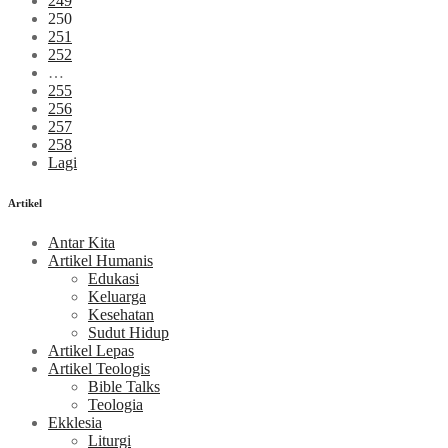
249
250
251
252
…
255
256
257
258
Lagi
Artikel
Antar Kita
Artikel Humanis
Edukasi
Keluarga
Kesehatan
Sudut Hidup
Artikel Lepas
Artikel Teologis
Bible Talks
Teologia
Ekklesia
Liturgi