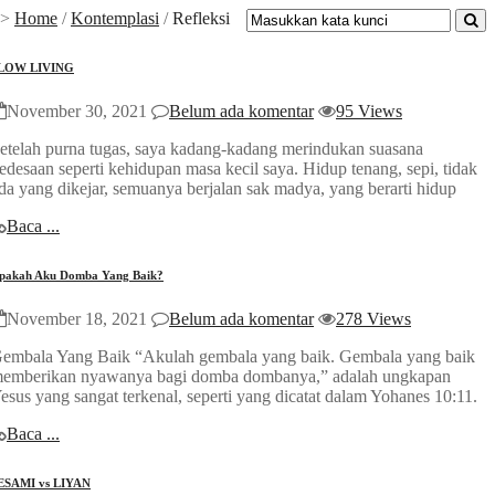
>>
Home
/
Kontemplasi
/
Refleksi
LOW LIVING
November 30, 2021
Belum ada komentar
95 Views
etelah purna tugas, saya kadang-kadang merindukan suasana
edesaan seperti kehidupan masa kecil saya. Hidup tenang, sepi, tidak
da yang dikejar, semuanya berjalan sak madya, yang berarti hidup
Baca ...
pakah Aku Domba Yang Baik?
November 18, 2021
Belum ada komentar
278 Views
embala Yang Baik “Akulah gembala yang baik. Gembala yang baik
emberikan nyawanya bagi domba dombanya,” adalah ungkapan
esus yang sangat terkenal, seperti yang dicatat dalam Yohanes 10:11.
Baca ...
ESAMI vs LIYAN