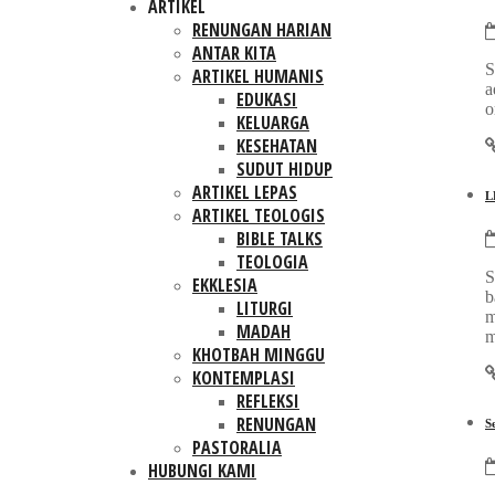
ARTIKEL
RENUNGAN HARIAN
ANTAR KITA
S
ARTIKEL HUMANIS
a
EDUKASI
o
KELUARGA
KESEHATAN
SUDUT HIDUP
ARTIKEL LEPAS
L
ARTIKEL TEOLOGIS
BIBLE TALKS
TEOLOGIA
S
EKKLESIA
b
LITURGI
m
MADAH
m
KHOTBAH MINGGU
KONTEMPLASI
REFLEKSI
RENUNGAN
S
PASTORALIA
HUBUNGI KAMI