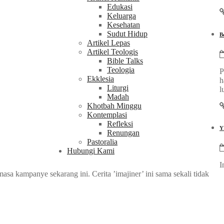
Edukasi
Keluarga
Kesehatan
Sudut Hidup
B
Artikel Lepas
Artikel Teologis
Bible Talks
Teologia
P
Ekklesia
h
Liturgi
l
Madah
Khotbah Minggu
Kontemplasi
Refleksi
Y
Renungan
Pastoralia
Hubungi Kami
I
 kampanye sekarang ini. Cerita ’imajiner’ ini sama sekali tidak