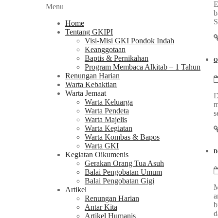
E
Menu
b
S
Home
Tentang GKIPI
Visi-Misi GKI Pondok Indah
Keanggotaan
Baptis & Pernikahan
Q
Program Membaca Alkitab – 1 Tahun
Renungan Harian
Warta Kebaktian
Warta Jemaat
D
Warta Keluarga
m
Warta Pendeta
s
Warta Majelis
Warta Kegiatan
Warta Kombas & Bapos
Warta GKI
D
Kegiatan Oikumenis
Gerakan Orang Tua Asuh
Balai Pengobatan Umum
Balai Pengobatan Gigi
M
Artikel
a
Renungan Harian
b
Antar Kita
d
Artikel Humanis