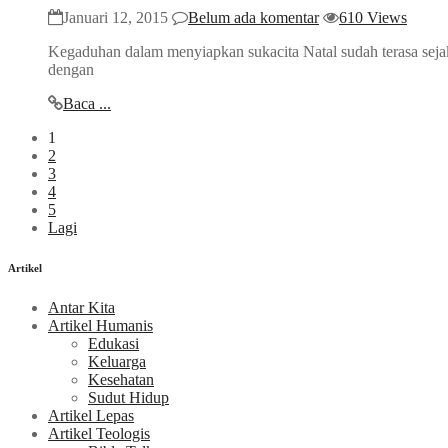
Januari 12, 2015
Belum ada komentar
610 Views
Kegaduhan dalam menyiapkan sukacita Natal sudah terasa seja
dengan
Baca ...
1
2
3
4
5
Lagi
Artikel
Antar Kita
Artikel Humanis
Edukasi
Keluarga
Kesehatan
Sudut Hidup
Artikel Lepas
Artikel Teologis