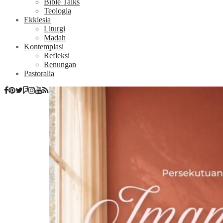
Bible Talks
Teologia
Ekklesia
Liturgi
Madah
Kontemplasi
Refleksi
Renungan
Pastoralia