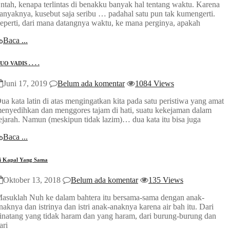
ntah, kenapa terlintas di benakku banyak hal tentang waktu. Karena
anyaknya, kusebut saja seribu … padahal satu pun tak kumengerti.
eperti, dari mana datangnya waktu, ke mana perginya, apakah
Baca ...
UO VADIS . . . .
Juni 17, 2019
Belum ada komentar
1084 Views
ua kata latin di atas mengingatkan kita pada satu peristiwa yang amat
enyedihkan dan menggores tajam di hati, suatu kekejaman dalam
ejarah. Namun (meskipun tidak lazim)… dua kata itu bisa juga
Baca ...
i Kapal Yang Sama
Oktober 13, 2018
Belum ada komentar
135 Views
asuklah Nuh ke dalam bahtera itu bersama-sama dengan anak-
naknya dan istrinya dan istri anak-anaknya karena air bah itu. Dari
inatang yang tidak haram dan yang haram, dari burung-burung dan
ari