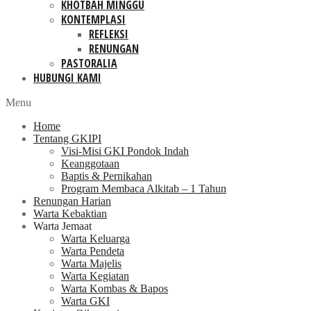
KHOTBAH MINGGU
KONTEMPLASI
REFLEKSI
RENUNGAN
PASTORALIA
HUBUNGI KAMI
Menu
Home
Tentang GKIPI
Visi-Misi GKI Pondok Indah
Keanggotaan
Baptis & Pernikahan
Program Membaca Alkitab – 1 Tahun
Renungan Harian
Warta Kebaktian
Warta Jemaat
Warta Keluarga
Warta Pendeta
Warta Majelis
Warta Kegiatan
Warta Kombas & Bapos
Warta GKI