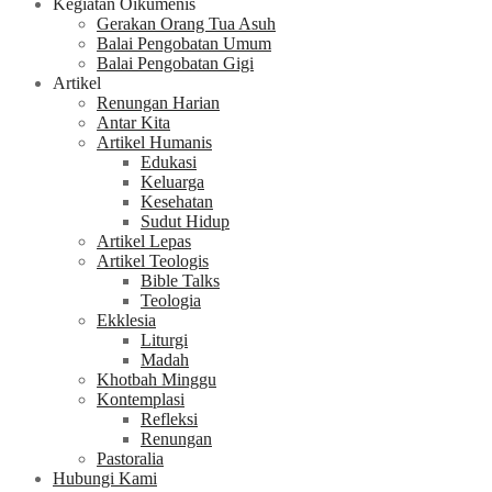
Kegiatan Oikumenis
Gerakan Orang Tua Asuh
Balai Pengobatan Umum
Balai Pengobatan Gigi
Artikel
Renungan Harian
Antar Kita
Artikel Humanis
Edukasi
Keluarga
Kesehatan
Sudut Hidup
Artikel Lepas
Artikel Teologis
Bible Talks
Teologia
Ekklesia
Liturgi
Madah
Khotbah Minggu
Kontemplasi
Refleksi
Renungan
Pastoralia
Hubungi Kami