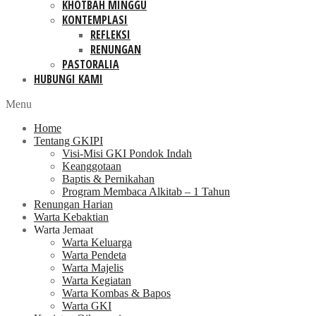
KHOTBAH MINGGU
KONTEMPLASI
REFLEKSI
RENUNGAN
PASTORALIA
HUBUNGI KAMI
Menu
Home
Tentang GKIPI
Visi-Misi GKI Pondok Indah
Keanggotaan
Baptis & Pernikahan
Program Membaca Alkitab – 1 Tahun
Renungan Harian
Warta Kebaktian
Warta Jemaat
Warta Keluarga
Warta Pendeta
Warta Majelis
Warta Kegiatan
Warta Kombas & Bapos
Warta GKI