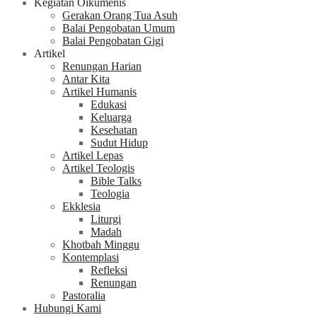
Kegiatan Oikumenis
Gerakan Orang Tua Asuh
Balai Pengobatan Umum
Balai Pengobatan Gigi
Artikel
Renungan Harian
Antar Kita
Artikel Humanis
Edukasi
Keluarga
Kesehatan
Sudut Hidup
Artikel Lepas
Artikel Teologis
Bible Talks
Teologia
Ekklesia
Liturgi
Madah
Khotbah Minggu
Kontemplasi
Refleksi
Renungan
Pastoralia
Hubungi Kami