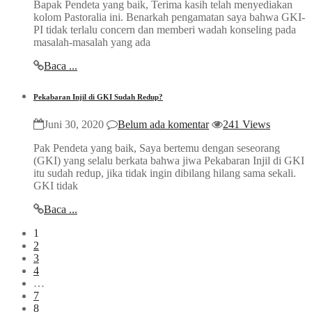
Bapak Pendeta yang baik, Terima kasih telah menyediakan
kolom Pastoralia ini. Benarkah pengamatan saya bahwa GKI-
PI tidak terlalu concern dan memberi wadah konseling pada
masalah-masalah yang ada
Baca ...
Pekabaran Injil di GKI Sudah Redup?
Juni 30, 2020
Belum ada komentar
241 Views
Pak Pendeta yang baik, Saya bertemu dengan seseorang
(GKI) yang selalu berkata bahwa jiwa Pekabaran Injil di GKI
itu sudah redup, jika tidak ingin dibilang hilang sama sekali.
GKI tidak
Baca ...
1
2
3
4
…
7
8