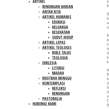
ARTIKEL
m
K
RENUNGAN HARIAN
ANTAR KITA
B
ARTIKEL HUMANIS
b
EDUKASI
s
KELUARGA
s
KESEHATAN
K
SUDUT HIDUP
t
ARTIKEL LEPAS
(
ARTIKEL TEOLOGIS
t
BIBLE TALKS
d
TEOLOGIA
b
k
EKKLESIA
LITURGI
K
MADAH
B
KHOTBAH MINGGU
l
KONTEMPLASI
d
M
REFLEKSI
d
RENUNGAN
m
PASTORALIA
D
HUBUNGI KAMI
B