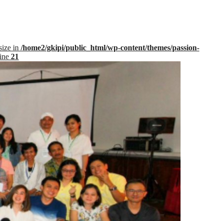
size in
/home2/gkipi/public_html/wp-content/themes/passion-
line
21