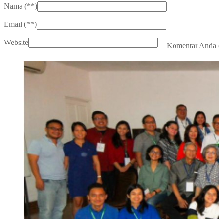
Nama (
**
)
Email (
**
)
Website
Komentar Anda 