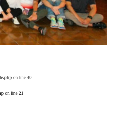
le.php
on line
40
hp
on line
21