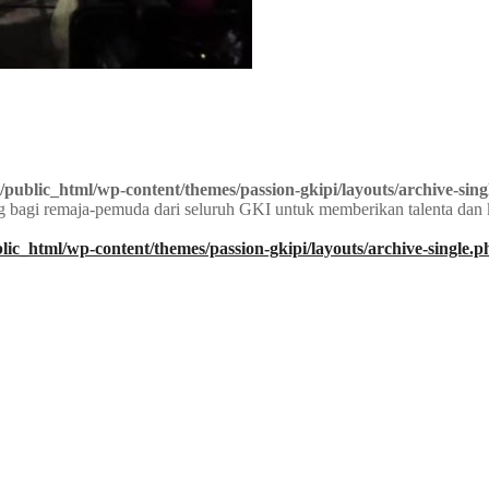
/public_html/wp-content/themes/passion-gkipi/layouts/archive-sing
 bagi remaja-pemuda dari seluruh GKI untuk memberikan talenta dan 
lic_html/wp-content/themes/passion-gkipi/layouts/archive-single.p