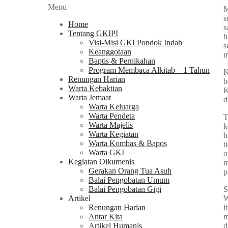
Menu
M
s
Home
s
Tentang GKIPI
h
Visi-Misi GKI Pondok Indah
s
Keanggotaan
m
Baptis & Pernikahan
Program Membaca Alkitab – 1 Tahun
K
Renungan Harian
b
Warta Kebaktian
K
Warta Jemaat
d
Warta Keluarga
Warta Pendeta
T
Warta Majelis
k
Warta Kegiatan
h
Warta Kombas & Bapos
t
Warta GKI
o
Kegiatan Oikumenis
m
Gerakan Orang Tua Asuh
p
Balai Pengobatan Umum
S
Balai Pengobatan Gigi
W
Artikel
i
Renungan Harian
m
Antar Kita
d
Artikel Humanis