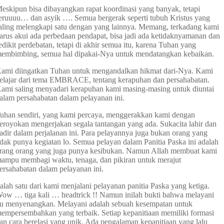
eskipun bisa dibayangkan rapat koordinasi yang banyak, tetapi
eruuuu… dan asyik …. Semua bergerak seperti tubuh Kristus yang
aling melengkapi satu dengan yang lainnya. Memang, terkadang kami
arus akui ada perbedaan pendapat, bisa jadi ada ketidaknyamanan dan
edikit perdebatan, tetapi di akhir semua itu, karena Tuhan yang
embimbing, semua hal dipakai-Nya untuk mendatangkan kebaikan.
ami diingatkan Tuhan untuk mengandalkan hikmat dari-Nya. Kami
elajar dari tema EMBRACE, tentang kerapuhan dan persahabatan.
ami saling menyadari kerapuhan kami masing-masing untuk diuntai
alam persahabatan dalam pelayanan ini.
uhan sendiri, yang kami percaya, menggerakkan kami dengan
eroyokan mengerjakan segala tantangan yang ada. Sukacita lahir dan
adir dalam perjalanan ini. Para pelayannya juga bukan orang yang
idak punya kegiatan lo. Semua pelayan dalam Panitia Paska ini adalah
rang orang yang juga punya kesibukan. Namun Allah membuat kami
ampu membagi waktu, tenaga, dan pikiran untuk merajut
ersahabatan dalam pelayanan ini.
alah satu dari kami menjalani pelayanan panitia Paska yang ketiga.
ow … tiga kali … headtrick !! Namun inilah bukti bahwa melayani
tu menyenangkan. Melayani adalah sebuah kesempatan untuk
empersembahkan yang terbaik. Setiap kepanitiaan memiliki formasi
an cara berelasi yang unik. Ada pengalaman kepanitiaan yang lalu