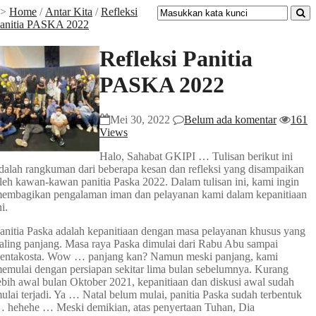
>>
Home
/
Antar Kita
/
Refleksi
anitia PASKA 2022
Refleksi Panitia
PASKA 2022
Mei 30, 2022
Belum ada komentar
161
Views
Halo, Sahabat GKIPI … Tulisan berikut ini
dalah rangkuman dari beberapa kesan dan refleksi yang disampaikan
leh kawan-kawan panitia Paska 2022. Dalam tulisan ini, kami ingin
embagikan pengalaman iman dan pelayanan kami dalam kepanitiaan
ni.
anitia Paska adalah kepanitiaan dengan masa pelayanan khusus yang
aling panjang. Masa raya Paska dimulai dari Rabu Abu sampai
entakosta. Wow … panjang kan? Namun meski panjang, kami
emulai dengan persiapan sekitar lima bulan sebelumnya. Kurang
ebih awal bulan Oktober 2021, kepanitiaan dan diskusi awal sudah
ulai terjadi. Ya … Natal belum mulai, panitia Paska sudah terbentuk
 hehehe … Meski demikian, atas penyertaan Tuhan, Dia