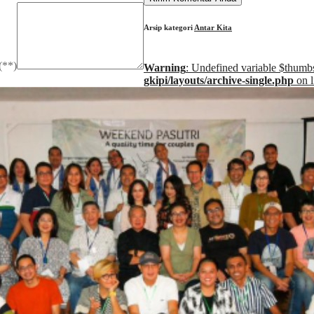
Arsip kategori
Antar Kita
(
**
)
Warning
: Undefined variable $thumb
gkipi/layouts/archive-single.php
on 