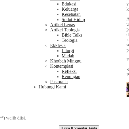
y
Edukasi
k
Keluarga
Kesehatan
A
Sudut Hidup
u
Artikel Lepas
p
Artikel Teologis
d
Bible Talks
k
Teologia
s
Ekklesia
p
Liturgi
Madah
E
Khotbah Minggu
Kontemplasi
S
Refleksi
P
Renungan
Pastoralia
Hubungi Kami
**
) wajib diisi.