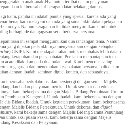
enggerakkan anak-anak-Nya untuk terlibat dalam pelayanan.
epanitiaan ini berasal dari beragam latar belakang dan usia.
agi kami, panitia ini adalah panitia yang spesial, karena ada yang
enar-benar baru melayani dan ada yang sudah aktif dalam pelayanan
ebelumnya. Namun keragaman itu tidak menyurutkan kami untuk
aling berbagi ide dan gagasan serta berkarya bersama.
epanitiaan ini sempat menggumulkan dua rancangan tema. Namun
ema yang dipakai pada akhirnya menyesuaikan dengan kebajikan
virtue
) GKIPI. Kami mendapat arahan untuk membahas lebih dalam
entang kerapuhan dan persahabatan. Persiapan memantapkan tema
an acara dilakukan pada dua bulan awal. Kami mencoba saling
ertukar gagasan dan menemukan kesepakatan bersama, baik dalam
aitan dengan ibadah, seminar, digital konten, dan sebagainya.
ami berusaha berkolaborasi dan bersinergi dengan semua Majelis
idang dan badan pelayanan mereka. Untuk seminar dan edukasi
ainnya, kami bekerja sama dengan Majelis Bidang Pembinaan Umum
an Pembinaan Kategorial. Untuk ibadah, kami bekerja sama dengan
ajelis Bidang Ibadah. Untuk kegiatan persekutuan, kami bekerjasama
engan Majelis Bidang Persekutuan. Untuk dekorasi dan
digital
inistry
, kami bekerja sama dengan Majelis Bidang Sarana Penunjang.
an untuk aksi puasa Paska, kami bekerja sama dengan Majelis
idang Kesaksian dan Pelayanan.