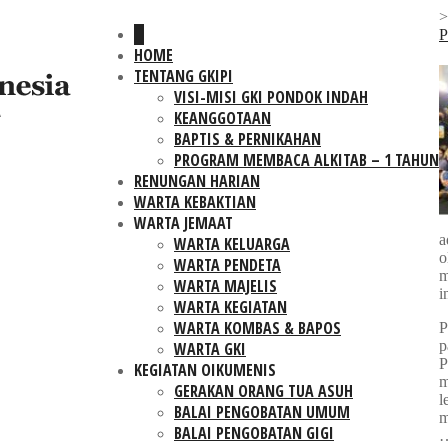
P
HOME
TENTANG GKIPI
VISI-MISI GKI PONDOK INDAH
KEANGGOTAAN
BAPTIS & PERNIKAHAN
PROGRAM MEMBACA ALKITAB – 1 TAHUN
RENUNGAN HARIAN
WARTA KEBAKTIAN
WARTA JEMAAT
a
WARTA KELUARGA
o
WARTA PENDETA
m
WARTA MAJELIS
i
WARTA KEGIATAN
WARTA KOMBAS & BAPOS
P
p
WARTA GKI
P
KEGIATAN OIKUMENIS
m
GERAKAN ORANG TUA ASUH
l
BALAI PENGOBATAN UMUM
m
BALAI PENGOBATAN GIGI
…