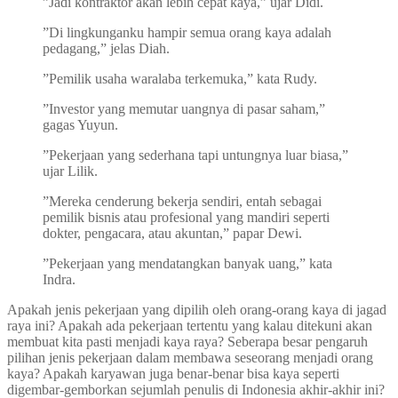
”Jadi kontraktor akan lebih cepat kaya,” ujar Didi.
”Di lingkunganku hampir semua orang kaya adalah
pedagang,” jelas Diah.
”Pemilik usaha waralaba terkemuka,” kata Rudy.
”Investor yang memutar uangnya di pasar saham,”
gagas Yuyun.
”Pekerjaan yang sederhana tapi untungnya luar biasa,”
ujar Lilik.
”Mereka cenderung bekerja sendiri, entah sebagai
pemilik bisnis atau profesional yang mandiri seperti
dokter, pengacara, atau akuntan,” papar Dewi.
”Pekerjaan yang mendatangkan banyak uang,” kata
Indra.
Apakah jenis pekerjaan yang dipilih oleh orang-orang kaya di jagad
raya ini? Apakah ada pekerjaan tertentu yang kalau ditekuni akan
membuat kita pasti menjadi kaya raya? Seberapa besar pengaruh
pilihan jenis pekerjaan dalam membawa seseorang menjadi orang
kaya? Apakah karyawan juga benar-benar bisa kaya seperti
digembar-gemborkan sejumlah penulis di Indonesia akhir-akhir ini?