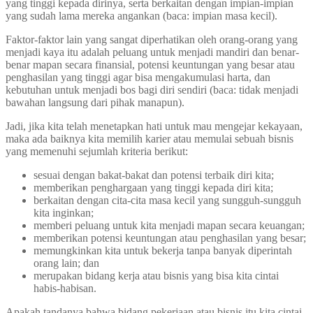
yang tinggi kepada dirinya, serta berkaitan dengan impian-impian
yang sudah lama mereka angankan (baca: impian masa kecil).
Faktor-faktor lain yang sangat diperhatikan oleh orang-orang yang
menjadi kaya itu adalah peluang untuk menjadi mandiri dan benar-
benar mapan secara finansial, potensi keuntungan yang besar atau
penghasilan yang tinggi agar bisa mengakumulasi harta, dan
kebutuhan untuk menjadi bos bagi diri sendiri (baca: tidak menjadi
bawahan langsung dari pihak manapun).
Jadi, jika kita telah menetapkan hati untuk mau mengejar kekayaan,
maka ada baiknya kita memilih karier atau memulai sebuah bisnis
yang memenuhi sejumlah kriteria berikut:
sesuai dengan bakat-bakat dan potensi terbaik diri kita;
memberikan penghargaan yang tinggi kepada diri kita;
berkaitan dengan cita-cita masa kecil yang sungguh-sungguh
kita inginkan;
memberi peluang untuk kita menjadi mapan secara keuangan;
memberikan potensi keuntungan atau penghasilan yang besar;
memungkinkan kita untuk bekerja tanpa banyak diperintah
orang lain; dan
merupakan bidang kerja atau bisnis yang bisa kita cintai
habis-habisan.
Apakah tandanya bahwa bidang pekerjaan atau bisnis itu kita cintai