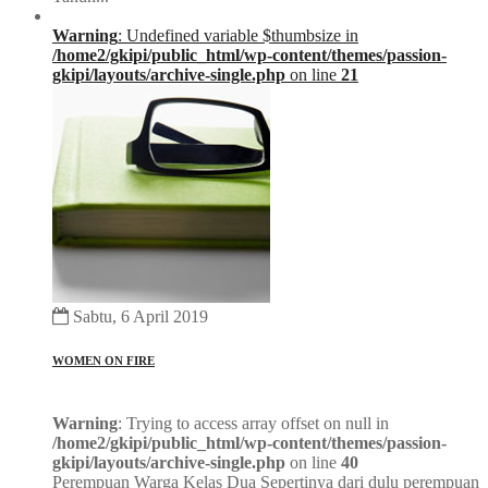
Warning
: Undefined variable $thumbsize in
/home2/gkipi/public_html/wp-content/themes/passion-
gkipi/layouts/archive-single.php
on line
21
Sabtu, 6 April 2019
WOMEN ON FIRE
Warning
: Trying to access array offset on null in
/home2/gkipi/public_html/wp-content/themes/passion-
gkipi/layouts/archive-single.php
on line
40
Perempuan Warga Kelas Dua Sepertinya dari dulu perempuan