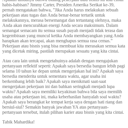
habis-habisan? Jimmy Carter, Presiden Amerika Serikat ke-39,
pernah mengatakan bahwa, ”Jika Anda harus melakukan sebuah
pekerjaan atau tugas dan Anda benar-benar tertarik untuk
melakukannya, merasa bersemangat dan tertantang olehnya, maka
Anda akan mencurahkan energi Anda secara maksimum. Dalam
semangat semacam itu semua susah payah menjadi tidak terasa dan
kegembiraan yang muncul ketika Anda membayangkan yang Anda
harapkan akan tercapai, akan menghapus semua rasa cemas.”
Pekerjaan atau bisnis yang bisa membuat kita merasakan semua kata
yang dicetak miring, pastilah merupakan sesuatu yang kita cintai.
Atau cara lain untuk mengetahuinya adalah dengan mengajukan
pertanyaan reflektif seperti: Apakah saya bersedia bangun lebih pagi
selama 10 tahun ke depan untuk mengerjakan hal ini? Apakah saya
bersedia menderita untuk sementara waktu, agar usaha ini
berkembang lebih baik? Apakah saya menikmati saat-saat
mengerjakan pekerjaan ini dan bahkan seringkali menjadi lupa
waktu? Apakah saya memiliki keyakinan bahwa bila saya memilih
usaha atau pekerjaan ini, maka keberhasilan hanyalah soal waktu?
Apakah saya berangkat ke tempat kerja saya dengan hati riang dan
bersiul-siul? Semakin banyak jawaban YA atas pertanyaan-
pertanyaan tersebut, itulah pilihan karier atau bisnis yang kita cintai.
Tabik Mahardika!