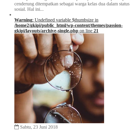
cenderung ditempatkan sebagai warga kelas dua dalam status
sosial. Hal ini...
Warning
: Undefined variable $thumbsize in
/home2/gkipi/public_html/wp-content/themes/passion-
gkipi/layouts/archive-single.php
on line
21
Sabtu, 23 Juni 2018