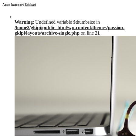
Arsip kategori
Edukasi
Warning
: Undefined variable $thumbsize in
/home2/gkipi/public_html/wp-content/themes/passion-
gkipi/layouts/archive-single.php
on line
21