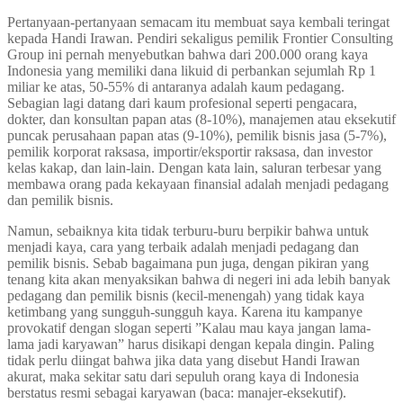
Pertanyaan-pertanyaan semacam itu membuat saya kembali teringat
kepada Handi Irawan. Pendiri sekaligus pemilik Frontier Consulting
Group ini pernah menyebutkan bahwa dari 200.000 orang kaya
Indonesia yang memiliki dana likuid di perbankan sejumlah Rp 1
miliar ke atas, 50-55% di antaranya adalah kaum pedagang.
Sebagian lagi datang dari kaum profesional seperti pengacara,
dokter, dan konsultan papan atas (8-10%), manajemen atau eksekutif
puncak perusahaan papan atas (9-10%), pemilik bisnis jasa (5-7%),
pemilik korporat raksasa, importir/eksportir raksasa, dan investor
kelas kakap, dan lain-lain. Dengan kata lain, saluran terbesar yang
membawa orang pada kekayaan finansial adalah menjadi pedagang
dan pemilik bisnis.
Namun, sebaiknya kita tidak terburu-buru berpikir bahwa untuk
menjadi kaya, cara yang terbaik adalah menjadi pedagang dan
pemilik bisnis. Sebab bagaimana pun juga, dengan pikiran yang
tenang kita akan menyaksikan bahwa di negeri ini ada lebih banyak
pedagang dan pemilik bisnis (kecil-menengah) yang tidak kaya
ketimbang yang sungguh-sungguh kaya. Karena itu kampanye
provokatif dengan slogan seperti ”Kalau mau kaya jangan lama-
lama jadi karyawan” harus disikapi dengan kepala dingin. Paling
tidak perlu diingat bahwa jika data yang disebut Handi Irawan
akurat, maka sekitar satu dari sepuluh orang kaya di Indonesia
berstatus resmi sebagai karyawan (baca: manajer-eksekutif).