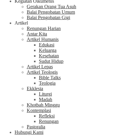
Kegiatan Oikumenis
Gerakan Orang Tua Asuh
Balai Pengobatan Umum
Balai Pengobatan Gigi
Artikel
Renungan Harian
Antar Kita
Artikel Humanis
Edukasi
Keluarga
Kesehatan
Sudut Hidup
Artikel Lepas
Artikel Teologis
Bible Talks
Teologia
Ekklesia
Liturgi
Madah
Khotbah Minggu
Kontemplasi
Refleksi
Renungan
Pastoralia
Hubungi Kami