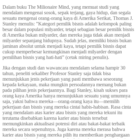
Dalam buku The Milionaire Mind, yang memuat studi yang
mendalam mengenai sosok, sepak terjang, gaya hidup, dan segala
sesuatu mengenai orang-orang kaya di Amerika Serikat, Thomas J.
Stanley menulis: ”Kategori pemilik bisnis adalah kelompok paling
besar dalam populasi milyarder, tetapi sebagian besar pemilik bisnis
di Amerika bukan milyarder, dan mereka juga tidak akan menjadi
milyarder sepanjang hidupnya. Sudah jelas, memiliki bisnis bukan
jaminan absolut untuk menjadi kaya, tetapi pemilik bisnis dapat
cukup memperbesar kemungkinan menjadi milyarder dengan
pemilihan bisnis yang hati-hati” (cetak miring penulis).
Jika dengan studi dan wawancara mendalam selama hampir 30
tahun, peneliti sekaliber Profesor Stanley saja tidak bisa
menunjukkan jenis pekerjaan yang pasti membawa seseorang
kepada kekayaan, maka mungkin persoalannya memang bukan
pada pilihan jenis pekerjaannya. Bagi Stanley, kisah sukses para
orang kaya Amerika hanya menunjukkan sesuatu yang umumnya
saja, yakni bahwa mereka—orang-orang kaya itu—memilih
pekerjaan dan bisnis yang mereka cintai habis-habisan. Rasa cinta
yang mendalam atas karier atau bisnis yang mereka tekuni itu
terutama disebabkan karena karier atau bisnis tersebut
memungkinkan aktualisasi potensi diri atau bakat-bakat terbaik
mereka secara sepenuhnya. Juga karena mereka merasa bahwa
karier atau bisnis yang mereka pilih itu memberikan penghargaan