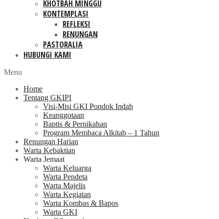
KHOTBAH MINGGU
KONTEMPLASI
REFLEKSI
RENUNGAN
PASTORALIA
HUBUNGI KAMI
Menu
Home
Tentang GKIPI
Visi-Misi GKI Pondok Indah
Keanggotaan
Baptis & Pernikahan
Program Membaca Alkitab – 1 Tahun
Renungan Harian
Warta Kebaktian
Warta Jemaat
Warta Keluarga
Warta Pendeta
Warta Majelis
Warta Kegiatan
Warta Kombas & Bapos
Warta GKI