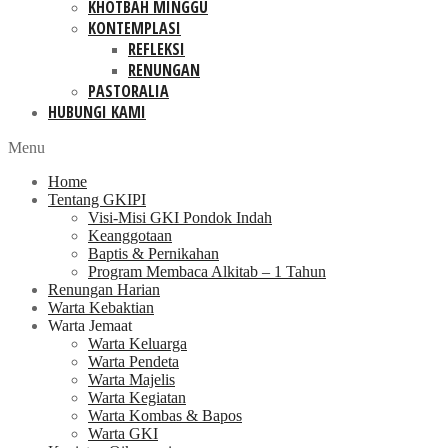
KHOTBAH MINGGU
KONTEMPLASI
REFLEKSI
RENUNGAN
PASTORALIA
HUBUNGI KAMI
Menu
Home
Tentang GKIPI
Visi-Misi GKI Pondok Indah
Keanggotaan
Baptis & Pernikahan
Program Membaca Alkitab – 1 Tahun
Renungan Harian
Warta Kebaktian
Warta Jemaat
Warta Keluarga
Warta Pendeta
Warta Majelis
Warta Kegiatan
Warta Kombas & Bapos
Warta GKI