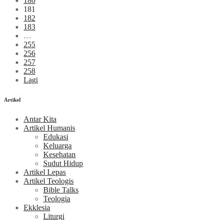
180
181
182
183
…
255
256
257
258
Lagi
Artikel
Antar Kita
Artikel Humanis
Edukasi
Keluarga
Kesehatan
Sudut Hidup
Artikel Lepas
Artikel Teologis
Bible Talks
Teologia
Ekklesia
Liturgi