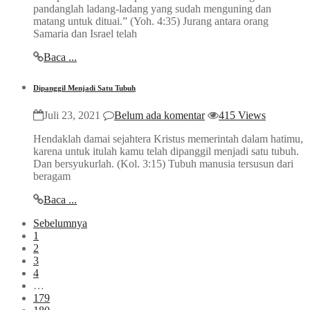
pandanglah ladang-ladang yang sudah menguning dan
matang untuk dituai.” (Yoh. 4:35) Jurang antara orang
Samaria dan Israel telah
Baca ...
Dipanggil Menjadi Satu Tubuh
Juli 23, 2021
Belum ada komentar
415 Views
Hendaklah damai sejahtera Kristus memerintah dalam hatimu,
karena untuk itulah kamu telah dipanggil menjadi satu tubuh.
Dan bersyukurlah. (Kol. 3:15) Tubuh manusia tersusun dari
beragam
Baca ...
Sebelumnya
1
2
3
4
…
179