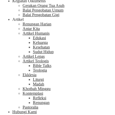
Kegiatan Oikumenis
Gerakan Orang Tua Asuh
Balai Pengobatan Umum
Balai Pengobatan Gigi
Artikel
Renungan Harian
Antar Kita
Artikel Humanis
Edukasi
Keluarga
Kesehatan
Sudut Hidup
Artikel Lepas
Artikel Teologis
Bible Talks
Teologia
Ekklesia
Liturgi
Madah
Khotbah Minggu
Kontemplasi
Refleksi
Renungan
Pastoralia
Hubungi Kami