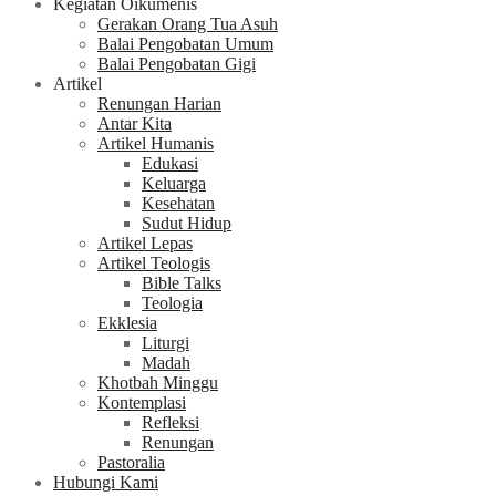
Kegiatan Oikumenis
Gerakan Orang Tua Asuh
Balai Pengobatan Umum
Balai Pengobatan Gigi
Artikel
Renungan Harian
Antar Kita
Artikel Humanis
Edukasi
Keluarga
Kesehatan
Sudut Hidup
Artikel Lepas
Artikel Teologis
Bible Talks
Teologia
Ekklesia
Liturgi
Madah
Khotbah Minggu
Kontemplasi
Refleksi
Renungan
Pastoralia
Hubungi Kami