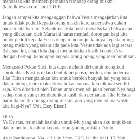
mendesak kita memberi perhatian terhadap orang miskin”
(katoliknews.com, Juni 2019).
Jangan sampai kita menganggap bahwa Yesus mengajarkan kita
untuk tidak peduli kepada orang miskin karena peristiwa dalam
bacaan kita hari ini. Sebaliknya, kita mesti menafsirkan bahwa apa
yang dilakukan oleh Maria ini harus menjadi dorongan bagi kita
untuk peduli kepada Yesus dengan menunjukkannya kepada orang-
orang miskin yang selalu ada pada kita. Yesus tidak ada lagi secara
fisik saat ini, tetapi kita dapat menunjukkan kasih kepada-Nya
dengan berbagi kehidupan kepada orang-orang yang membutuhkan.
Memasuki Pekan Suci, kita dapat melatih diri untuk mengikuti
spiritualitas Kristus dalam bentuk berpuasa, berdoa, dan bederma.
Jika Tuhan mengizinkan kita untuk beroleh banyak hal yang baik
dalam hidup, tentu maksudnya bukan supaya kita nikmati sendiri
saja. Kita diberkati oleh Tuhan untuk menjadi jalan berkat-Nya bagi
setiap orang yang membutuhkan kasih dan perhatian. Jika Kristus
hadir dalam diri orang-orang miskin, apa yang menjadi narwastu
kita bagi-Nya? [Pdt. Essy Eisen]
DOA:
Ya Kristus, terimalah kasihku untuk-Mu yang akan aku tunjukkan
dalam bentuk kasihku kepada orang-orang miskin. Amin.
Ayat Pendukung: Yes. 42:1-9; Mzm. 36:5-11; Ibr. 9:11-15; Yoh.