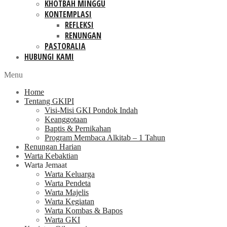
KHOTBAH MINGGU
KONTEMPLASI
REFLEKSI
RENUNGAN
PASTORALIA
HUBUNGI KAMI
Menu
Home
Tentang GKIPI
Visi-Misi GKI Pondok Indah
Keanggotaan
Baptis & Pernikahan
Program Membaca Alkitab – 1 Tahun
Renungan Harian
Warta Kebaktian
Warta Jemaat
Warta Keluarga
Warta Pendeta
Warta Majelis
Warta Kegiatan
Warta Kombas & Bapos
Warta GKI