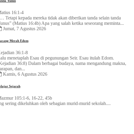
anda Yunus
atius 16:1-4
… Tetapi kepada mereka tidak akan diberikan tanda selain tanda
unus” (Matius 16:4b) Apa yang salah ketika seseorang meminta...
Jumat, 7 Agustus 2026
acang Merah Edom
ejadian 36:1-8
alu menetaplah Esau di pegunungan Seir. Esau itulah Edom.
Kejadian 36:8) Dalam berbagai budaya, nama mengandung makna,
arapan, dan...
Kamis, 6 Agustus 2026
elajar Sejarah
azmur 105:1-6, 16-22, 45b
 sering dikeluhkan oleh sebagian murid-murid sekolah....