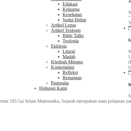
T
Edukasi
Keluarga
M
Kesehatan
“
Sudut Hidup
Y
Artikel Lepas
Artikel Teologis
Bible Talks
K
Teologia
Ekklesia
Liturgi
K
Madah
L
Khotbah Minggu
(
Kontemplasi
h
Refleksi
Renungan
Pastoralia
B
Hubungi Kami
M
ur 105:5a) Selain Matematika, Sejarah merupakan mata pelajaran yang