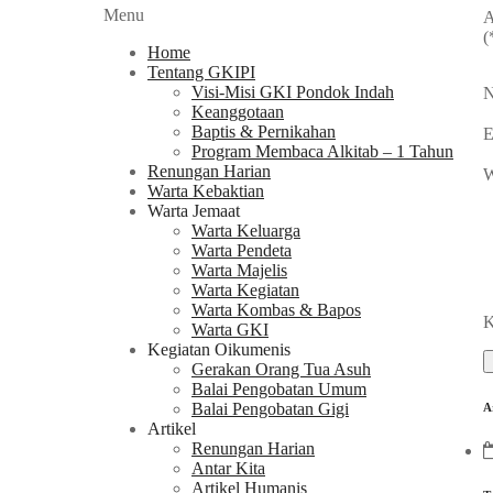
Menu
A
(
Home
Tentang GKIPI
Visi-Misi GKI Pondok Indah
N
Keanggotaan
Baptis & Pernikahan
E
Program Membaca Alkitab – 1 Tahun
Renungan Harian
W
Warta Kebaktian
Warta Jemaat
Warta Keluarga
Warta Pendeta
Warta Majelis
Warta Kegiatan
Warta Kombas & Bapos
K
Warta GKI
Kegiatan Oikumenis
Gerakan Orang Tua Asuh
Balai Pengobatan Umum
Balai Pengobatan Gigi
A
Artikel
Renungan Harian
Antar Kita
Artikel Humanis