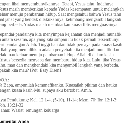
engan lihai menyembunyikannya. Tetapi, Yesus tahu. Indahnya,
esus masih memberikan kepada Yudas kesempatan untuk melangkah
eluar menuju pembaruan hidup. Saat mengetahui bahwa Yesus tahu
iat jahat yang hendak dilakukannya, ketimbang mengambil langkah
ang berbeda, Yudas malah membiarkan kuasa Iblis menguasainya.
epandai-pandainya kita menyimpan kejahatan dan menjadi munafik
i antara sesama, apa yang kita simpan itu tidak pernah tersembunyi
ari pandangan Allah. Tinggi hati dan tidak percaya pada kuasa kasih
llah yang memulihkan adalah penyebab kita menjadi munafik dan
idak mau keluar menuju pembaruan hidup. Allah di dalam kasih
ristus bersedia menyapa dan membarui hidup kita. Lalu, jika Yesus
ahu, mau dan menghendaki kita mengambil langkah yang berbeda,
pakah kita mau? [Pdt. Essy Eisen]
DOA:
a Bapa, ampunilah kemunafikanku. Kuasailah pikiran dan hatiku
engan kuasa kasih-Mu, supaya aku bertobat. Amin.
yat Pendukung: Kel. 12:1-4, (5-10), 11-14; Mzm. 70; Ibr. 12:1-3;
oh. 13:21-32
ahan: Wasiat, renungan keluarga
omentar Anda