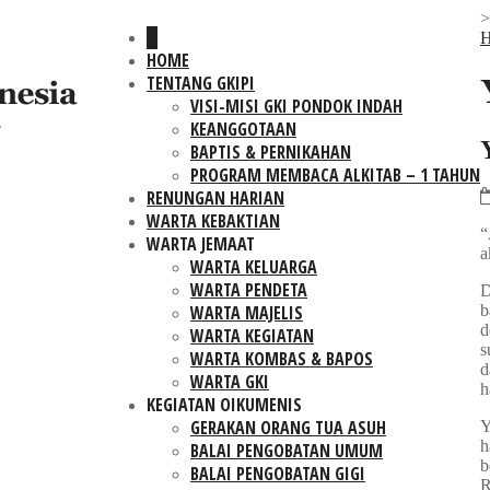
H
HOME
TENTANG GKIPI
VISI-MISI GKI PONDOK INDAH
KEANGGOTAAN
BAPTIS & PERNIKAHAN
PROGRAM MEMBACA ALKITAB – 1 TAHUN
RENUNGAN HARIAN
WARTA KEBAKTIAN
“
WARTA JEMAAT
a
WARTA KELUARGA
WARTA PENDETA
D
b
WARTA MAJELIS
d
WARTA KEGIATAN
s
WARTA KOMBAS & BAPOS
d
WARTA GKI
h
KEGIATAN OIKUMENIS
GERAKAN ORANG TUA ASUH
Y
h
BALAI PENGOBATAN UMUM
b
BALAI PENGOBATAN GIGI
R