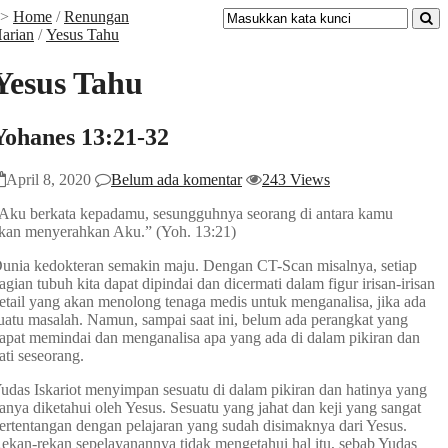
>>
Home
/
Renungan
arian
/
Yesus Tahu
Yesus Tahu
Yohanes 13:21-32
April 8, 2020
Belum ada komentar
243 Views
Aku berkata kepadamu, sesungguhnya seorang di antara kamu
kan menyerahkan Aku.” (Yoh. 13:21)
unia kedokteran semakin maju. Dengan CT-Scan misalnya, setiap
agian tubuh kita dapat dipindai dan dicermati dalam figur irisan-irisan
etail yang akan menolong tenaga medis untuk menganalisa, jika ada
uatu masalah. Namun, sampai saat ini, belum ada perangkat yang
apat memindai dan menganalisa apa yang ada di dalam pikiran dan
ati seseorang.
udas Iskariot menyimpan sesuatu di dalam pikiran dan hatinya yang
anya diketahui oleh Yesus. Sesuatu yang jahat dan keji yang sangat
ertentangan dengan pelajaran yang sudah disimaknya dari Yesus.
ekan-rekan sepelayanannya tidak mengetahui hal itu, sebab Yudas