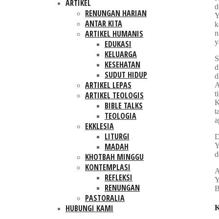
ARTIKEL
d
RENUNGAN HARIAN
Y
ANTAR KITA
k
ARTIKEL HUMANIS
n
y
EDUKASI
KELUARGA
S
KESEHATAN
d
SUDUT HIDUP
d
ARTIKEL LEPAS
A
t
ARTIKEL TEOLOGIS
K
BIBLE TALKS
t
TEOLOGIA
a
EKKLESIA
LITURGI
Y
MADAH
d
KHOTBAH MINGGU
KONTEMPLASI
A
REFLEKSI
Y
RENUNGAN
B
PASTORALIA
HUBUNGI KAMI
K