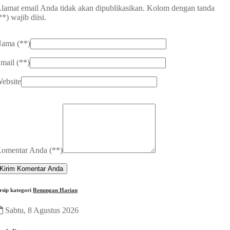
lamat email Anda tidak akan dipublikasikan. Kolom dengan tanda
**
) wajib diisi.
ama (
**
)
mail (
**
)
ebsite
omentar Anda (
**
)
rsip kategori
Renungan Harian
Sabtu, 8 Agustus 2026