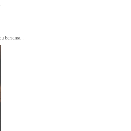
..
bu bersama...