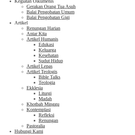
Kegiatan Oikumenis
Gerakan Orang Tua Asuh
Balai Pengobatan Umum
Balai Pengobatan Gigi
Artikel
Renungan Harian
Antar Kita
Artikel Humanis
Edukasi
Keluarga
Kesehatan
Sudut Hidup
Artikel Lepas
Artikel Teologis
Bible Talks
Teologia
Ekklesia
Liturgi
Madah
Khotbah Minggu
Kontemplasi
Refleksi
Renungan
Pastoralia
Hubungi Kami