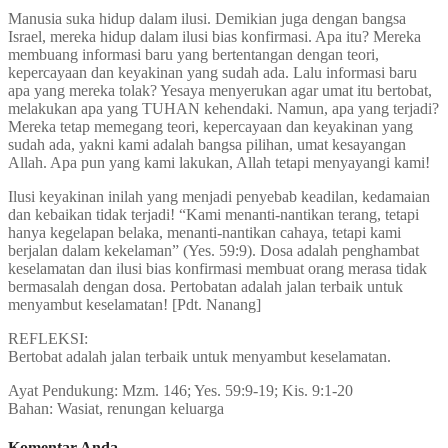
Manusia suka hidup dalam ilusi. Demikian juga dengan bangsa
Israel, mereka hidup dalam ilusi bias konfirmasi. Apa itu? Mereka
membuang informasi baru yang bertentangan dengan teori,
kepercayaan dan keyakinan yang sudah ada. Lalu informasi baru
apa yang mereka tolak? Yesaya menyerukan agar umat itu bertobat,
melakukan apa yang TUHAN kehendaki. Namun, apa yang terjadi?
Mereka tetap memegang teori, kepercayaan dan keyakinan yang
sudah ada, yakni kami adalah bangsa pilihan, umat kesayangan
Allah. Apa pun yang kami lakukan, Allah tetapi menyayangi kami!
Ilusi keyakinan inilah yang menjadi penyebab keadilan, kedamaian
dan kebaikan tidak terjadi! “Kami menanti-nantikan terang, tetapi
hanya kegelapan belaka, menanti-nantikan cahaya, tetapi kami
berjalan dalam kekelaman” (Yes. 59:9). Dosa adalah penghambat
keselamatan dan ilusi bias konfirmasi membuat orang merasa tidak
bermasalah dengan dosa. Pertobatan adalah jalan terbaik untuk
menyambut keselamatan! [Pdt. Nanang]
REFLEKSI:
Bertobat adalah jalan terbaik untuk menyambut keselamatan.
Ayat Pendukung: Mzm. 146; Yes. 59:9-19; Kis. 9:1-20
Bahan: Wasiat, renungan keluarga
Komentar Anda