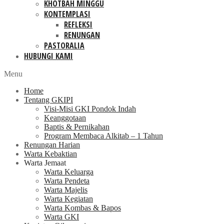
KHOTBAH MINGGU
KONTEMPLASI
REFLEKSI
RENUNGAN
PASTORALIA
HUBUNGI KAMI
Menu
Home
Tentang GKIPI
Visi-Misi GKI Pondok Indah
Keanggotaan
Baptis & Pernikahan
Program Membaca Alkitab – 1 Tahun
Renungan Harian
Warta Kebaktian
Warta Jemaat
Warta Keluarga
Warta Pendeta
Warta Majelis
Warta Kegiatan
Warta Kombas & Bapos
Warta GKI