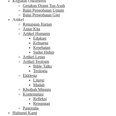
Kegiatan Oikumenis
Gerakan Orang Tua Asuh
Balai Pengobatan Umum
Balai Pengobatan Gigi
Artikel
Renungan Harian
Antar Kita
Artikel Humanis
Edukasi
Keluarga
Kesehatan
Sudut Hidup
Artikel Lepas
Artikel Teologis
Bible Talks
Teologia
Ekklesia
Liturgi
Madah
Khotbah Minggu
Kontemplasi
Refleksi
Renungan
Pastoralia
Hubungi Kami