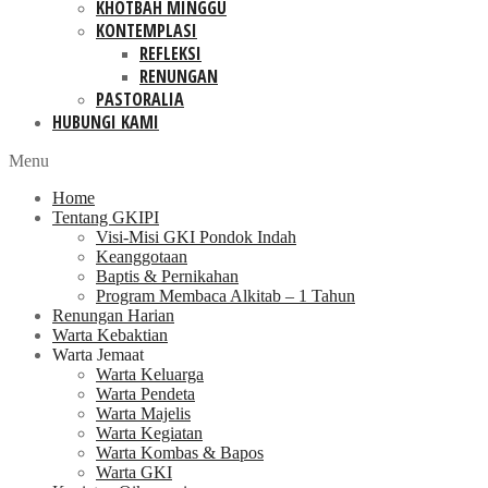
KHOTBAH MINGGU
KONTEMPLASI
REFLEKSI
RENUNGAN
PASTORALIA
HUBUNGI KAMI
Menu
Home
Tentang GKIPI
Visi-Misi GKI Pondok Indah
Keanggotaan
Baptis & Pernikahan
Program Membaca Alkitab – 1 Tahun
Renungan Harian
Warta Kebaktian
Warta Jemaat
Warta Keluarga
Warta Pendeta
Warta Majelis
Warta Kegiatan
Warta Kombas & Bapos
Warta GKI