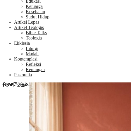
Edukasi
Keluarga
Kesehatan
Sudut Hidup
Artikel Lepas
Artikel Teologis
Bible Talks
Teologia
Ekklesia
Liturgi
Madah
Kontemplasi
Refleksi
Renungan
Pastoralia