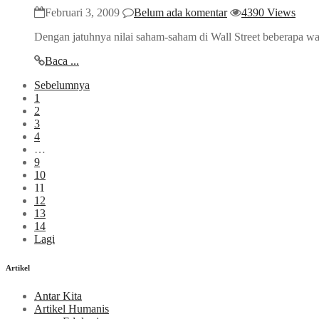
Februari 3, 2009
Belum ada komentar
4390 Views
Dengan jatuhnya nilai saham-saham di Wall Street beberapa waktu
Baca ...
Sebelumnya
1
2
3
4
…
9
10
11
12
13
14
Lagi
Artikel
Antar Kita
Artikel Humanis