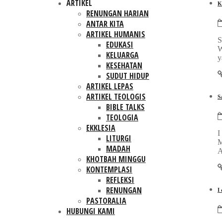
ARTIKEL
K
RENUNGAN HARIAN
ANTAR KITA
ARTIKEL HUMANIS
S
EDUKASI
W
KELUARGA
y
KESEHATAN
SUDUT HIDUP
ARTIKEL LEPAS
ARTIKEL TEOLOGIS
S
BIBLE TALKS
TEOLOGIA
EKKLESIA
I
LITURGI
M
MADAH
A
KHOTBAH MINGGU
KONTEMPLASI
REFLEKSI
RENUNGAN
I
PASTORALIA
HUBUNGI KAMI