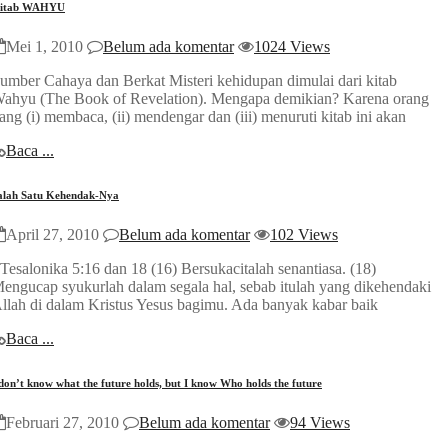
itab WAHYU
Mei 1, 2010
Belum ada komentar
1024 Views
umber Cahaya dan Berkat Misteri kehidupan dimulai dari kitab
ahyu (The Book of Revelation). Mengapa demikian? Karena orang
ang (i) membaca, (ii) mendengar dan (iii) menuruti kitab ini akan
Baca ...
alah Satu Kehendak-Nya
April 27, 2010
Belum ada komentar
102 Views
 Tesalonika 5:16 dan 18 (16) Bersukacitalah senantiasa. (18)
engucap syukurlah dalam segala hal, sebab itulah yang dikehendaki
llah di dalam Kristus Yesus bagimu. Ada banyak kabar baik
Baca ...
 don’t know what the future holds, but I know Who holds the future
Februari 27, 2010
Belum ada komentar
94 Views