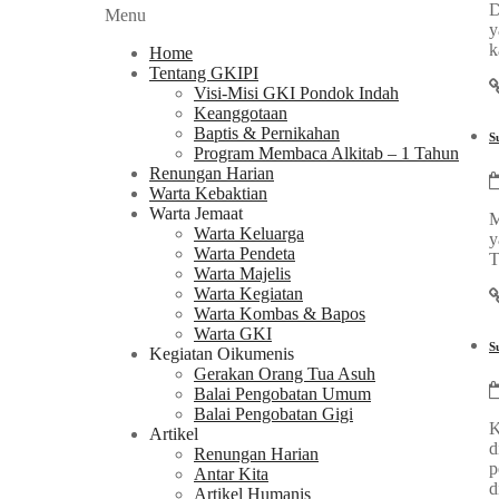
D
Menu
y
k
Home
Tentang GKIPI
Visi-Misi GKI Pondok Indah
Keanggotaan
Baptis & Pernikahan
S
Program Membaca Alkitab – 1 Tahun
Renungan Harian
Warta Kebaktian
Warta Jemaat
M
Warta Keluarga
y
Warta Pendeta
T
Warta Majelis
Warta Kegiatan
Warta Kombas & Bapos
Warta GKI
S
Kegiatan Oikumenis
Gerakan Orang Tua Asuh
Balai Pengobatan Umum
Balai Pengobatan Gigi
K
Artikel
d
Renungan Harian
p
Antar Kita
d
Artikel Humanis