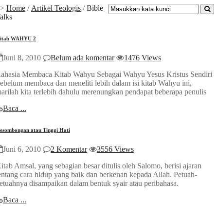
>>
Home
/
Artikel Teologis
/
Bible
alks
itab WAHYU 2
Juni 8, 2010
Belum ada komentar
1476 Views
ahasia Membaca Kitab Wahyu Sebagai Wahyu Yesus Kristus Sendiri
ebelum membaca dan meneliti lebih dalam isi kitab Wahyu ini,
arilah kita terlebih dahulu merenungkan pendapat beberapa penulis
Baca ...
esombongan atau Tinggi Hati
Juni 6, 2010
2 Komentar
3556 Views
itab Amsal, yang sebagian besar ditulis oleh Salomo, berisi ajaran
entang cara hidup yang baik dan berkenan kepada Allah. Petuah-
etuahnya disampaikan dalam bentuk syair atau peribahasa.
Baca ...