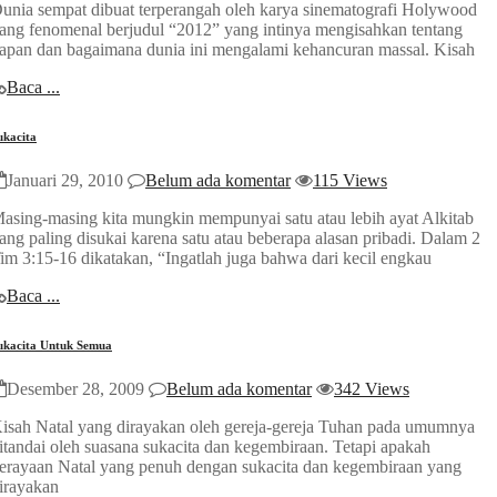
unia sempat dibuat terperangah oleh karya sinematografi Holywood
ang fenomenal berjudul “2012” yang intinya mengisahkan tentang
apan dan bagaimana dunia ini mengalami kehancuran massal. Kisah
Baca ...
ukacita
Januari 29, 2010
Belum ada komentar
115 Views
asing-masing kita mungkin mempunyai satu atau lebih ayat Alkitab
ang paling disukai karena satu atau beberapa alasan pribadi. Dalam 2
im 3:15-16 dikatakan, “Ingatlah juga bahwa dari kecil engkau
Baca ...
ukacita Untuk Semua
Desember 28, 2009
Belum ada komentar
342 Views
isah Natal yang dirayakan oleh gereja-gereja Tuhan pada umumnya
itandai oleh suasana sukacita dan kegembiraan. Tetapi apakah
erayaan Natal yang penuh dengan sukacita dan kegembiraan yang
irayakan