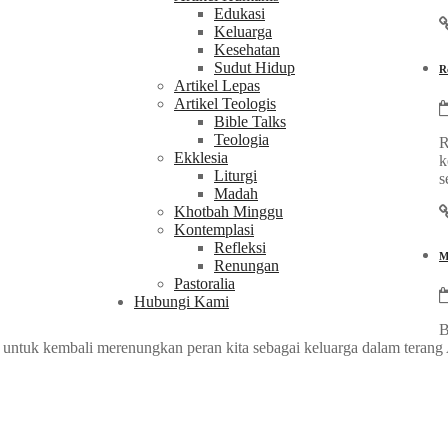
Edukasi
Keluarga
Kesehatan
Sudut Hidup
R
Artikel Lepas
Artikel Teologis
Bible Talks
Teologia
R
Ekklesia
k
Liturgi
s
Madah
Khotbah Minggu
Kontemplasi
Refleksi
M
Renungan
Pastoralia
Hubungi Kami
B
k untuk kembali merenungkan peran kita sebagai keluarga dalam terang