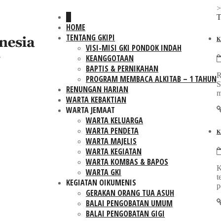
T
HOME
TENTANG GKIPI
K
VISI-MISI GKI PONDOK INDAH
KEANGGOTAAN
BAPTIS & PERNIKAHAN
R
PROGRAM MEMBACA ALKITAB – 1 TAHUN
S
RENUNGAN HARIAN
m
WARTA KEBAKTIAN
WARTA JEMAAT
WARTA KELUARGA
WARTA PENDETA
K
WARTA MAJELIS
WARTA KEGIATAN
WARTA KOMBAS & BAPOS
K
WARTA GKI
t
KEGIATAN OIKUMENIS
p
GERAKAN ORANG TUA ASUH
BALAI PENGOBATAN UMUM
BALAI PENGOBATAN GIGI