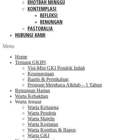
KHOTBAH MINGGU
KONTEMPLASI
REFLEKSI
RENUNGAN
PASTORALIA
HUBUNGI KAMI
Menu
Home
Tentang GKIPI
Visi-Misi GKI Pondok Indah
Keanggotaan
Baptis & Pernikahan
Program Membaca Alkitab – 1 Tahun
Renungan Harian
Warta Kebaktian
Warta Jemaat
Warta Keluarga
Warta Pendeta
Warta Majelis
Warta Kegiatan
Warta Kombas & Bapos
Warta GKI