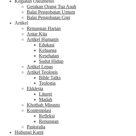
Kegiatan Oikumenis
Gerakan Orang Tua Asuh
Balai Pengobatan Umum
Balai Pengobatan Gigi
Artikel
Renungan Harian
Antar Kita
Artikel Humanis
Edukasi
Keluarga
Kesehatan
Sudut Hidup
Artikel Lepas
Artikel Teologis
Bible Talks
Teologia
Ekklesia
Liturgi
Madah
Khotbah Minggu
Kontemplasi
Refleksi
Renungan
Pastoralia
Hubungi Kami