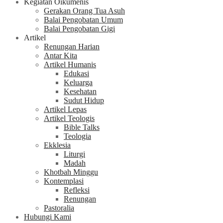
Kegiatan Oikumenis
Gerakan Orang Tua Asuh
Balai Pengobatan Umum
Balai Pengobatan Gigi
Artikel
Renungan Harian
Antar Kita
Artikel Humanis
Edukasi
Keluarga
Kesehatan
Sudut Hidup
Artikel Lepas
Artikel Teologis
Bible Talks
Teologia
Ekklesia
Liturgi
Madah
Khotbah Minggu
Kontemplasi
Refleksi
Renungan
Pastoralia
Hubungi Kami