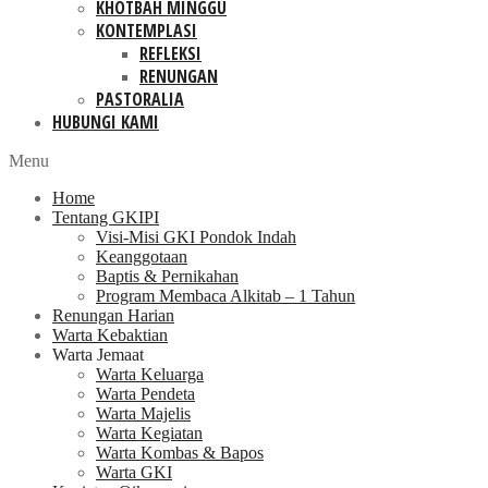
KHOTBAH MINGGU
KONTEMPLASI
REFLEKSI
RENUNGAN
PASTORALIA
HUBUNGI KAMI
Menu
Home
Tentang GKIPI
Visi-Misi GKI Pondok Indah
Keanggotaan
Baptis & Pernikahan
Program Membaca Alkitab – 1 Tahun
Renungan Harian
Warta Kebaktian
Warta Jemaat
Warta Keluarga
Warta Pendeta
Warta Majelis
Warta Kegiatan
Warta Kombas & Bapos
Warta GKI